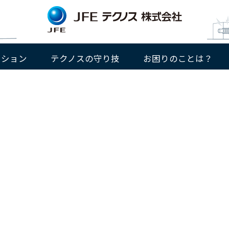
ッション
テクノスの守り技
お困りのことは？
つなぐ
会社概要
産業／機械システム分野
産業の基盤を支える
沿革
新卒・キャリア採用
組織図
快適な日常を見守る
拠点一覧
パート
EV急速充電器
物流システム
動く歩道
置場管理システム
市場システム
レジャー施設
工場・天井クレーン
工場・施設包括メンテナンス
港湾クレーン
蒸気タービン
インフラ設備分野
電気設備