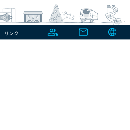
リンク
ナーシップ宣言
くらしを彩り、演出する
環境分野
財務・IR情報
環境プラント総合メンテナンス
プラントメンテナンス
品質検査
品質検査