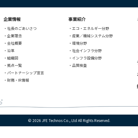
商業施設・空間演出・イルミネーション
MICE事業
情報通信
企業情報
事業紹介
・社長のごあいさつ
・エコ・エネルギー分野
・企業理念
・産業／機械システム分野
・会社概要
・環境分野
・沿革
・社会インフラ分野
・組織図
・インフラ設備分野
・拠点一覧
・品質検査
・パートナーシップ宣言
・財務・IR情報
© 2026 JFE Technos Co., Ltd All Rights Reserved.