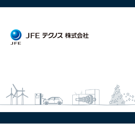
水門・陸閘
橋梁メンテナンス
塔槽類
レール溶接