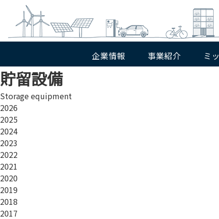
企業情報
事業紹介
ミ
貯留設備
エコ・エネルギー分野
社長のごあいさつ
環境を守り、次代に
企業理念
Storage equipment
太陽光発電
風力発電
2026
水力発電
バイオマス発電
2025
地熱発電
2024
2023
2022
2021
2020
2019
社会インフラ分野
2018
パーキングシステム
サイクルツリー
2017