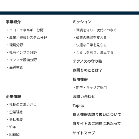
事業紹介
ミッション
・エコ・エネルギー分野
・環境を守り、次代につなぐ
・産業／機械システム分野
・産業の基盤を支える
・環境分野
・快適な日常を見守る
・社会インフラ分野
・くらしを彩り、演出する
・インフラ設備分野
テクノスの守り技
・品質検査
お困りのことは？
採用情報
・新卒・キャリア採用
企業情報
お問い合わせ
・社長のごあいさつ
Topics
・企業理念
個人情報の取り扱いについて
・会社概要
当サイトのご利用にあたって
・沿革
サイトマップ
・組織図