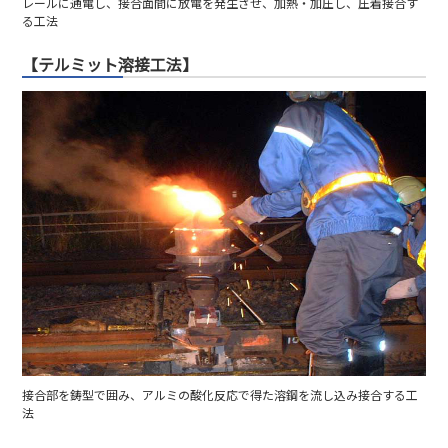
レールに通電し、接合面間に放電を発生させ、加熱・加圧し、圧着接合す
る工法
【テルミット溶接工法】
接合部を鋳型で囲み、アルミの酸化反応で得た溶鋼を流し込み接合する工
法