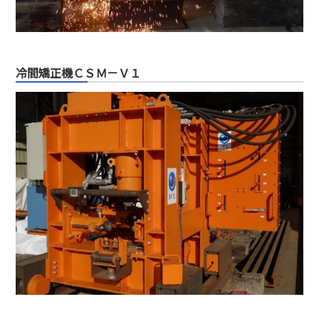
冷間矯正機ＣＳＭ－Ｖ１