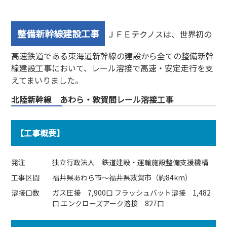
整備新幹線建設工事
ＪＦＥテクノスは、世界初の
高速鉄道である東海道新幹線の建設から全ての整備新幹
線建設工事において、レール溶接で高速・安定走行を支
えてまいりました。
北陸新幹線 あわら・敦賀間レール溶接工事
【工事概要】
発注
独立行政法人 鉄道建設・運輸施設整備支援機構
工事区間
福井県あわら市～福井県敦賀市（約84km）
溶接口数
ガス圧接 7,900口 フラッシュバット溶接 1,482
口 エンクローズアーク溶接 827口