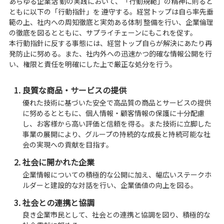
あらゆる企業活 動の実践において、「行動規範」の精神に則ると
ともに以下の「行動指針」を 遵守する。経営トップは自ら率先垂
範の上、社内への周知徹底と実効ある体制 整備を行い、企業倫理
の徹底を図るとともに、サプライチェーンにもこれを促す。
本行動指針に反する事態には、経営トップ自らが解決にあたり再
発防止に努める。また、社内外への迅速かつ的確な情報公開を行
い、権限と責任を明確にした上で厳正な処分を行う。
良質な商品・サービスの提供
優れた技術に基づいた安全で高品質の商品とサービスの提供
に努めるとともに、個人情報・顧客情報の保護に十分配慮
し、お客様から高い評価と信頼を得る。また技術に立脚した
事業の展開により、グループの持続的な成長と持続可能な社
会の実現への貢献を目指す。
社会に開かれた企業
企業情報についての積極的な公開に加え、幅広いステークホ
ルダーと建設的な対話を行い、企業価値の向上を図る。
社会との連携と協調
良き企業市民として、社会との連携と協調を図り、積極的な