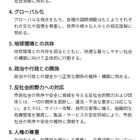
社会貢献に努める。
グローバル化
グローバルな視点をもち、各種の国際規範はもとよりそれぞ
れの文化や習慣を尊重し、世界の様々な人々との相互理解に
努める。
地球環境との共存
地球環境との共存を図るとともに、快適な暮らしやすい社会
の構築に向けて主体的に行動する。
政治や行政との関係
政治や行政との健全かつ正常な関係の維持・構築に努める。
反社会的勢力への対応
市民社会の秩序や安全に脅威を与える反社会的勢力および団
体とは、一切の関係を遮断し、違法・不当な要求には応じな
い。またテロ、サイバー攻撃、自然災害等に備え、組織的な
危機管理を徹底し、製品・サービスの安定供給により、市民
社会の秩序や安全の維持に貢献する。
人権の尊重
社会の人々、従業員を個として尊重し、企業活動において一