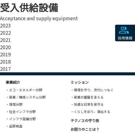
2026
受入供給設備
2025
Acceptance and supply equipment
2024
2023
2022
採用情報
2021
2020
2019
2018
2017
事業紹介
ミッション
・エコ・エネルギー分野
・環境を守り、次代につなぐ
・産業／機械システム分野
・産業の基盤を支える
・環境分野
・快適な日常を見守る
・社会インフラ分野
・くらしを彩り、演出する
・インフラ設備分野
テクノスの守り技
・品質検査
お困りのことは？