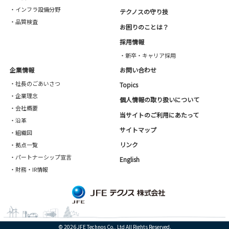
・インフラ設備分野
テクノスの守り技
・品質検査
お困りのことは？
採用情報
・新卒・キャリア採用
企業情報
お問い合わせ
・社長のごあいさつ
Topics
・企業理念
個人情報の取り扱いについて
・会社概要
当サイトのご利用にあたって
・沿革
サイトマップ
・組織図
リンク
・拠点一覧
・パートナーシップ宣言
English
・財務・IR情報
© 2026 JFE Technos Co., Ltd All Rights Reserved.