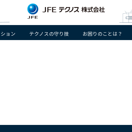
ッション
テクノスの守り技
お困りのことは？
つなぐ
会社概要
産業／機械システム分野
産業の基盤を支える
沿革
新卒・キャリア採用
組織図
快適な日常を見守る
拠点一覧
パート
EV急速充電器
物流システム
動く歩道
置場管理システム
市場システム
レジャー施設
工場・天井クレーン
工場・施設包括メンテナンス
港湾クレーン
蒸気タービン
インフラ設備分野
電気設備