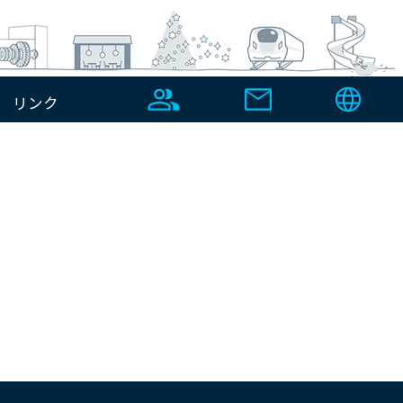
リンク
ナーシップ宣言
くらしを彩り、演出する
環境分野
財務・IR情報
環境プラント総合メンテナンス
プラントメンテナンス
品質検査
品質検査