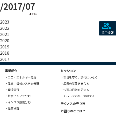
2026
/2017/07
2025
2024
2023
2022
採用情報
2021
2020
2019
2018
2017
事業紹介
ミッション
・エコ・エネルギー分野
・環境を守り、次代につなぐ
・産業／機械システム分野
・産業の基盤を支える
・環境分野
・快適な日常を見守る
・社会インフラ分野
・くらしを彩り、演出する
・インフラ設備分野
テクノスの守り技
・品質検査
お困りのことは？