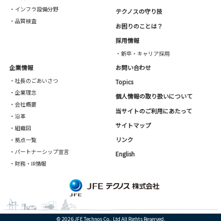
・インフラ設備分野
テクノスの守り技
・品質検査
お困りのことは？
採用情報
・新卒・キャリア採用
企業情報
お問い合わせ
・社長のごあいさつ
Topics
・企業理念
個人情報の取り扱いについて
・会社概要
当サイトのご利用にあたって
・沿革
サイトマップ
・組織図
リンク
・拠点一覧
・パートナーシップ宣言
English
・財務・IR情報
© 2026 JFE Technos Co., Ltd All Rights Reserved.